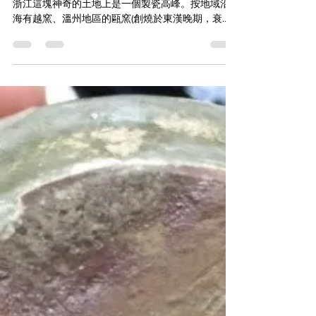
華夏文物藝術交流協會-古文物藝術之隋唐時期，在
浙江這塊神奇的土地上是一個製瓷高峰。按地域沿
海有越窯、溫州地區的甌窯(創燒於東漢晚期，衰落
與北宋)。內陸有位於東苕溪流域的德清窯，浙西地
區的婺州窯。在生產規模，胎質、釉色、造型、紋
飾及其他裝飾工藝上，有著相互的關聯和各自的特
點....