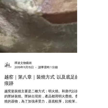
禪凌文物藝術
2019年11月15日
讀畢需時 1 分鐘
越窑｜第八章｜裝燒方式 以及底足的
痕跡