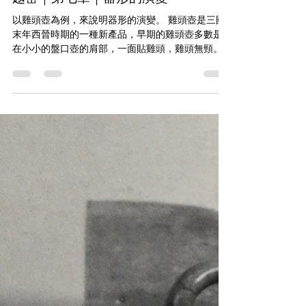
禪凌文物藝術
2019年11月14日
讀畢需時 1 分鐘
越窑｜第七章｜器形的演變
以雞頭壺為例，來說明器形的演變。 雞頭壺是三國
末年西晉時期的一種新產品，早期的雞頭壺多數是
在小小的盤口壺的肩部，一面貼雞頭，雞頭無頸。
另一面貼雞尾，頭尾前後對稱，雞頭都係實心....