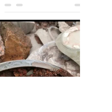
禪凌文物藝術
2019年11月13日
讀畢需時 3 分鐘
越窑｜第四章｜隋唐時期到南宋初
期 （下）
“秘色瓷”釉質的勻淨光潔，釉色的純淨青綠，含蓄素
雅，一種純淨、內心感動的美。代表越窯的最高水
平。 陳萬里先生在《瓷器與浙江》中指出“本來越窯
之大量生產，以及可以做到這樣的精妙，完全是由
於吳越王的促進，以後衰落又完全受到政治的關
係”...