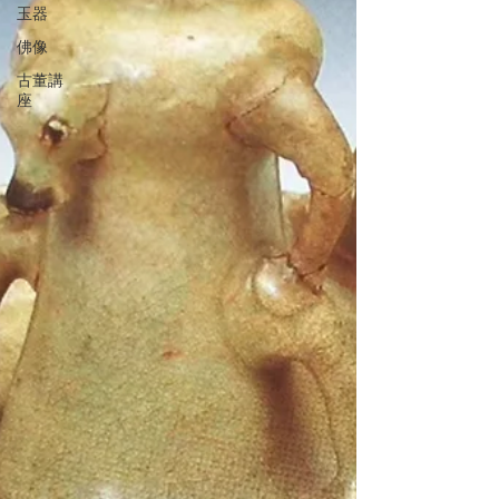
玉器
佛像
古董講
座