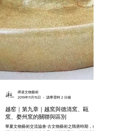
禪凌文物藝術
2019年11月15日
讀畢需時 2 分鐘
越窑｜第九章｜越窯與德清窯、甌
窯、婺州窯的關聯與區別