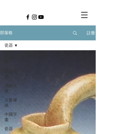
註冊
部落格
瓷器
所有文
章
藏品欣
賞
講師文
章
古董傢
俱
中國字
畫
瓷器