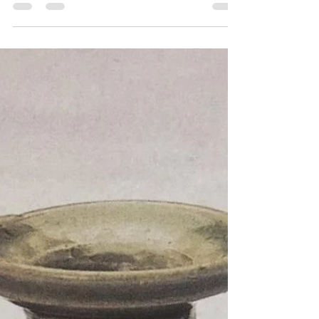
越窯瓷裝燒主要是二種方式：明火燒、和唐代以後
的匣缽裝燒。匣缽出現前，產品都用明火疊燒。疊
燒的器物，為了加強承受力，器底較厚，比較笨
重。因為器物沒有匣缽的保護，直接受煙火和窯頂
落沙等的侵襲，產生熏煙和釉面黏附沙粒，造成釉
色不純正和釉面不光潔的現象...