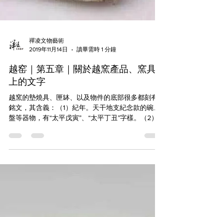
禪凌文物藝術
2019年11月14日
讀畢需時 1 分鐘
越窑｜第五章｜關於越窯產品、窯具
上的文字
越窯的墊燒具、匣缽、以及物件的底部很多都刻有
銘文，其含義：（1）紀年。天干地支紀念款的碗、
盤等器物，有“太平戊寅”、“太平丁丑”字樣。（2）
姓氏。（3）標記....