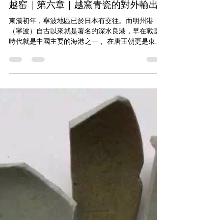
禪凌文物藝術
2019年11月14日
讀畢需時 1 分鐘
越窑｜第六章｜越窯青瓷的對外輸出
東漢初年，寧波地區已於日本有交往。而明州港
（寧波）自古以來就是著名的深水良港，早在戰國
時代就是中國主要的海港之一， 在唐王朝更是東南
沿海首屈一指的海外交通港口。越窯產品在日本、
朝鮮、泰國、馬來西亞、菲律賓、印度、坦桑尼
亞、肯尼亞、埃及等...