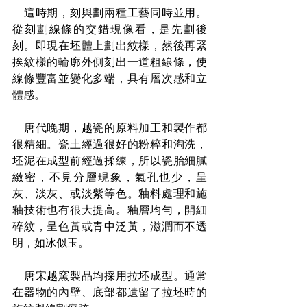
　這時期，刻與劃兩種工藝同時並用。
從刻劃線條的交錯現像看，是先劃後
刻。即現在坯體上劃出紋樣，然後再緊
挨紋樣的輪廓外側刻出一道粗線條，使
線條豐富並變化多端，具有層次感和立
體感。
　唐代晚期，越瓷的原料加工和製作都
很精細。瓷土經過很好的粉粹和淘洗，
坯泥在成型前經過揉練，所以瓷胎細膩
緻密，不見分層現象，氣孔也少，呈
灰、淡灰、或淡紫等色。釉料處理和施
釉技術也有很大提高。釉層均勻，開細
碎紋，呈色黃或青中泛黃，滋潤而不透
明，如冰似玉。
　唐宋越窯製品均採用拉坯成型。通常
在器物的內壁、底部都遺留了拉坯時的