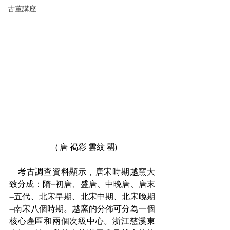
古董講座
　( 唐 褐彩 雲紋 罌)
　考古調查資料顯示，唐宋時期越窯大
致分成：隋–初唐、盛唐、中晚唐、唐末
–五代、北宋早期、北宋中期、北宋晚期
–南宋八個時期。越窯的分佈可分為一個
核心產區和兩個次級中心。浙江慈溪東