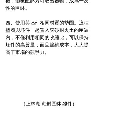
後，砸破匣缽方可取出器物，成為一次
性的匣缽。
四、使用與坯件相同材質的墊圈。這種
墊圈與坯件一起置入夾砂耐火土的匣缽
內，不僅利用相同的收縮比，可以保持
坯件的高質量，而且節約成本，大大提
高了市場的競爭力。
（上林湖 釉封匣缽 殘件）