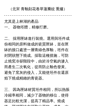
（北宋 青釉刻花卷草蓮瓣紋 熏爐）
尤其是上林湖的產品:
一、 器物坯體，精修打磨。
二、 採用匣缽進行裝燒。選用與坯件成
份相同的原料做成的瓷質匣缽，並在匣
缽的接口處塗一層青綠色厚釉，坯件在
封閉狀態下燒成。採取這種措施，可防
止燒窯冷卻階段中，由於冷空氣的滲入
而產生二次氧化，從而防止釉色發黃。
避免了窯灰的侵入，又能使坯件在還原
焰下燒成精緻的青瓷器。
三、 因為匣缽材質坯件相同，所以熱脹
冷縮率相同，減少了器物的移位，使得
器足比較光潔，提高了精品率。燒成