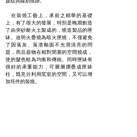
旋紋與線割痕跡。
　在裝燒工藝上，承前之精華的基礎
上，有了很大的發展，特別是晚期創造
了由夾砂耐火土製成的，燒造製品的匣
缽。改明火疊燒為暗火匣燒，不僅避免
了因落灰、落渣釉面不光滑清亮的問
題，而且器物在相對閉塞的空間燒成，
使的髮色較為均衡和傳統。同時匣缽有
很好的承重能力，可層層摞疊成匣缽
柱，既充分利用窯室的空間，又可以增
加坯件的裝燒。