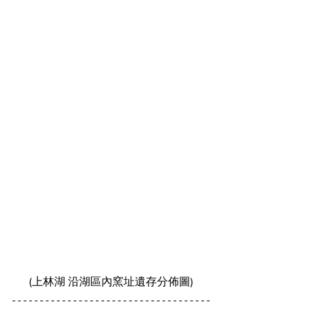
(上林湖 沿湖區內窯址遺存分佈圖)