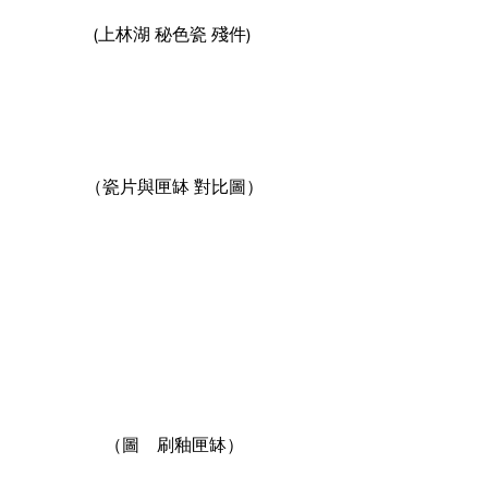
(上林湖 秘色瓷 殘件) 
（瓷片與匣缽 對比圖）
 （圖　刷釉匣缽） 