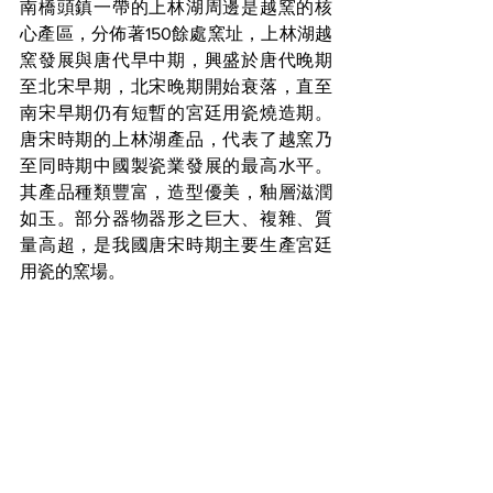
南橋頭鎮一帶的上林湖周邊是越窯的核
心產區，分佈著150餘處窯址，上林湖越
窯發展與唐代早中期，興盛於唐代晚期
至北宋早期，北宋晚期開始衰落，直至
南宋早期仍有短暫的宮廷用瓷燒造期。
唐宋時期的上林湖產品，代表了越窯乃
至同時期中國製瓷業發展的最高水平。
其產品種類豐富，造型優美，釉層滋潤
如玉。部分器物器形之巨大、複雜、質
量高超，是我國唐宋時期主要生產宮廷
用瓷的窯場。