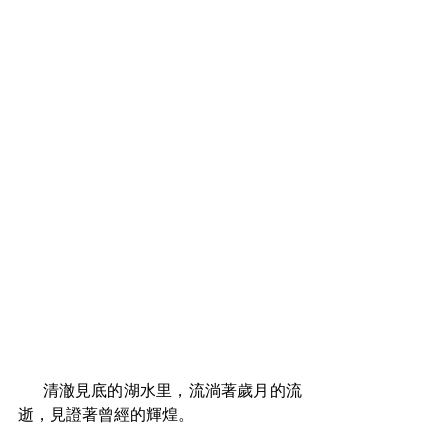
  　清澈見底的湖水里，流淌著歲月的流
逝，見證著曾經的輝煌。