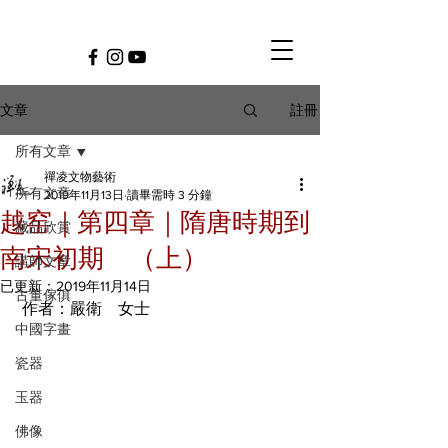
註冊
文章
所有文章
禪凌文物藝術
所有文章
2019年11月13日
讀畢需時 3 分鐘
越窑｜第四章｜隋唐時期到
藏品欣賞
南宋初期 （上）
講師文章
已更新：
2019年11月14日
古董傢俱
 作者：嚴衛　女士
中國字畫
瓷器
玉器
佛像