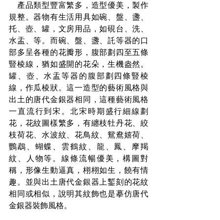
　產品類型豐富繁多，造型優美，製作
規整。器物有生活用具如碗、盤、盞、
托、壺、罐，文房用品，如硯台、洗、
水盂、等。而碗、盤、盞、託等器的口
部多呈各種的花瓣形，腹部劃四至五條
豎棱線，猶如盛開的花朵，生機盎然。
罐、壺、水盂等器的腹部劃四條豎棱
線，作瓜棱狀。這一造型的藝術風格與
出土的唐代金銀器相同，這種藝術風格
一直流行到宋。北宋時期盛行細線劃
花，花紋圖樣繁多，有纏枝牡丹花、絞
枝荷花、水波紋、花鳥紋、鴛鴦嬉荷、
鸚鵡、蝴蝶、雲鶴紋、龍、鳳、摩羯
紋、人物等。線條流暢優美，構圖對
稱，形像生動逼真，栩栩如生，饒有情
趣。並與出土唐代金銀器上鏨刻的花紋
相同或相似，說明其紋飾也是摹仿唐代
金銀器裝飾風格。