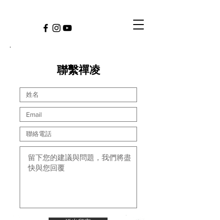
​聯繫禪凌