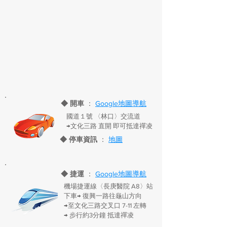
◆ 開車
：
Google地圖導航
國道１號 〈林口〉交流道
→文化三路 直開 即可抵達禪凌
◆ 停車資訊
：
地圖
◆ 捷運
：
Google地圖導航
機場捷運線〈長庚醫院 A8〉站
下車→ 復興一路往龜山方向
→至文化三路交叉口 7-11 左轉
→ 步行約3分鐘 抵達禪凌