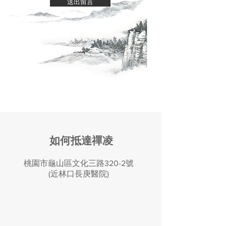
送出留言
​如何抵達禪凌
​桃園市龜山區文化三路320-2號
(近林口長庚醫院)