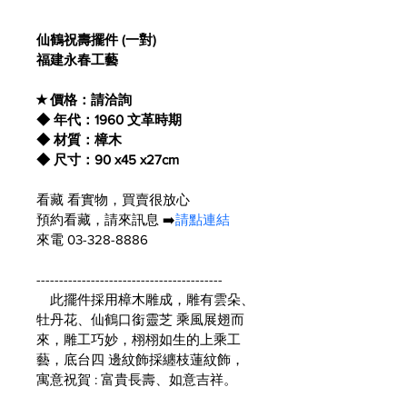
仙鶴祝壽擺件 (一對) 
福建永春工藝
★ 價格：請洽詢
◆ 年代：1960 文革時期
◆ 材質：樟木
◆ 尺寸：90 x45 x27cm
看藏 看實物，買賣很放心
預約看藏，請來訊息 ➡️
請點連結
來電 03-328-8886
-----------------------------------------
　此擺件採用樟木雕成，雕有雲朵、
牡丹花、仙鶴口銜靈芝 乘風展翅而
來，雕工巧妙，栩栩如生的上乘工
藝，底台四 邊紋飾採纏枝蓮紋飾，
寓意祝賀 : 富貴長壽、如意吉祥。