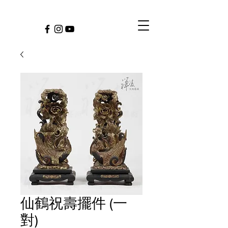
仙鶴祝壽擺件 (一
對)